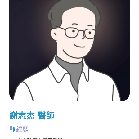
謝志杰 醫師
經歷